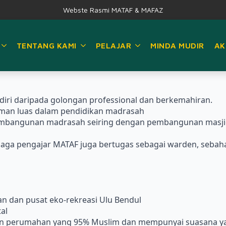
Webste Rasmi MATAF & MAFAZ
TENTANG KAMI
PELAJAR
MINDA MUDIR
AK
ri daripada golongan professional dan berkemahiran.
aman luas dalam pendidikan madrasah
Pembangunan madrasah seiring dengan pembangunan masjid
tenaga pengajar MATAF juga bertugas sebagai warden, seb
 dan pusat eko-rekreasi Ulu Bendul
al
man perumahan yang 95% Muslim dan mempunyai suasana ya