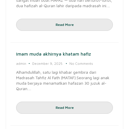
sangat indah buat MAFAZ — dua hari berturut-turut,
dua hafizah al-Quran lahir daripada madrasah ini.…
Read More
Imam muda akhirnya khatam hafiz
admin
December 9, 2025
No Comments
Alhamdulillah, satu lagi khabar gembira dari
Madrasah Tahfiz Al Fath (MATAF).Seorang lagi anak
muda berjaya menamatkan hafazan 30 juzuk al-
Quran.…
Read More