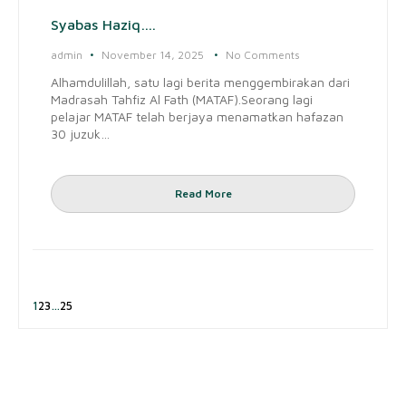
Syabas Haziq….
admin
November 14, 2025
No Comments
Alhamdulillah, satu lagi berita menggembirakan dari
Madrasah Tahfiz Al Fath (MATAF).Seorang lagi
pelajar MATAF telah berjaya menamatkan hafazan
30 juzuk…
Read More
1
2
3
…
25