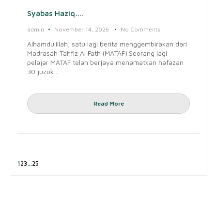
Syabas Haziq….
admin
November 14, 2025
No Comments
Alhamdulillah, satu lagi berita menggembirakan dari
Madrasah Tahfiz Al Fath (MATAF).Seorang lagi
pelajar MATAF telah berjaya menamatkan hafazan
30 juzuk…
Read More
1
2
3
…
25