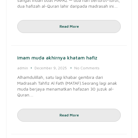
sangat indah buat MAFAZ — dua hari berturut-turut,
dua hafizah al-Quran lahir daripada madrasah ini.…
Read More
Imam muda akhirnya khatam hafiz
admin
December 9, 2025
No Comments
Alhamdulillah, satu lagi khabar gembira dari
Madrasah Tahfiz Al Fath (MATAF).Seorang lagi anak
muda berjaya menamatkan hafazan 30 juzuk al-
Quran.…
Read More